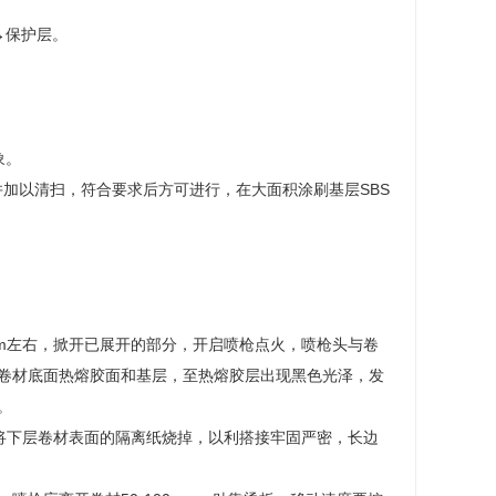
→保护层。
象。
并加以清扫，符合要求后方可进行，在大面积涂刷基层SBS
mm左右，掀开已展开的部分，开启喷枪点火，喷枪头与卷
，加热卷材底面热熔胶面和基层，至热熔胶层出现黑色光泽，发
。
将下层卷材表面的隔离纸烧掉，以利搭接牢固严密，长边