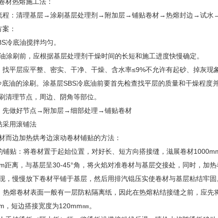
卷材热熔施工法：
流程：清理基层→涂刷基层处理剂→附加层→铺贴卷材→热熔封边→试水
方案：
S冷底油搅拌均匀。
油涂刷前，应根据基层处理剂干燥时间的长短和施工进度快慢确定。
：找平层应平整、密实、干净、干燥、含水率≤9%不允许有起砂、掉灰现
S冷底油的涂刷。涂基层SBS冷底油前要首先检查找平层的质量和干燥程度
刷清理节点，周边、阴角等部位。
：先做好节点→附加层→细部处理→铺贴卷材
贴采用滚铺法
材而边加热烘考边滚动卷材铺贴的方法：
的铺贴：将卷材置于起始位置，对好长、短方向搭接缝，滋展卷材1000
00mm距离，与基层呈30-45°角，将火焰对准卷材与基层交接处，同时
现，慢慢放下卷材平铺于基层，然后用排汽锟压实使卷材与基层粘结牢固
：热熔卷材表面一般有一层防粘隔离纸，因此在热熔粘结接缝之前，应先
m，短边搭接宽度为120mm㎜。