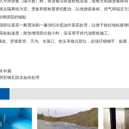
人手持烫板（隔火板）柄，将烫板沿搭接粉线后退，喷枪火焰随烫板移动，喷
熔去隔离纸为宜。烫板和喷枪要密切配合，以免烧损卷材。排气和辊压方
加增强层的铺贴
强部位基层一般需涂刷一遍SBS冷底油作基层处理，以便于较好地粘接
高粘贴速度；附加增强部位较小时，宜采用手持汽油喷枪施工。
接处、穿墙套管、天沟、水落口、收头等接点部位，必须仔细铺平、贴紧
水补漏
房彩钢瓦防水如何处理