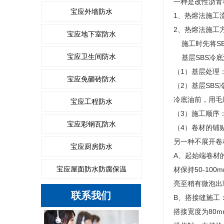
一种是改性沥青
宝应外墙防水
1、热熔法施工
2、热熔法施工
宝应地下室防水
施工时先将SB
宝应卫生间防水
基层SBS冷底
（1）基层处理
宝应免砸砖防水
（2）基层SB
冷底油前，用毛
宝应工程防水
（3）施工顺序
宝应彩钢瓦防水
（4）卷材的铺
另一种不展开卷
宝应厨房防水
A、起始端卷材
宝应屋面防水防腐保温
材保持50-1
亮至稍有微泡出
联系我们
B、搭接缝施工
搭接宽度为80m