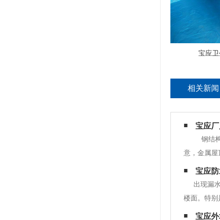
宝应卫
相关新闻
宝应厂
钢结构
意，金属屋
物流人员不
宝应防
许多人试图
出现漏
楼面。特别
体的危害性
宝应外