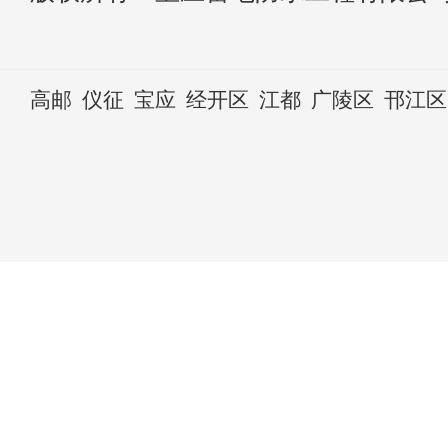
高邮
仪征
宝应
经开区
江都
广陵区
邗江区