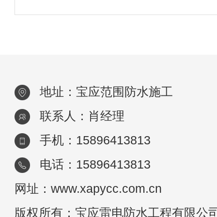
证书，并具备丰富的施工经验。材料选择：
神，
水材料应具备良好的防水性能、物理性能和
学稳定性，符合国家及地方相关标准要求。
时
地址：宝应范围防水施工
联系人：肖经理
手机：15896413813
电话：15896413813
网址：www.xapycc.com.cn
版权所有：宝应雷电防水工程有限公