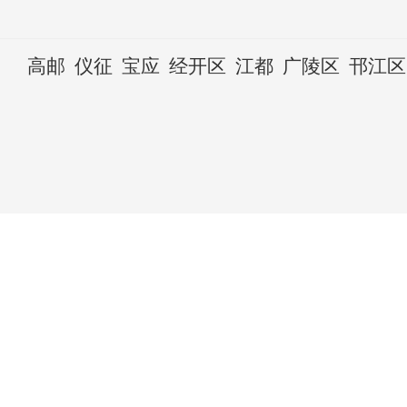
高邮
仪征
宝应
经开区
江都
广陵区
邗江区