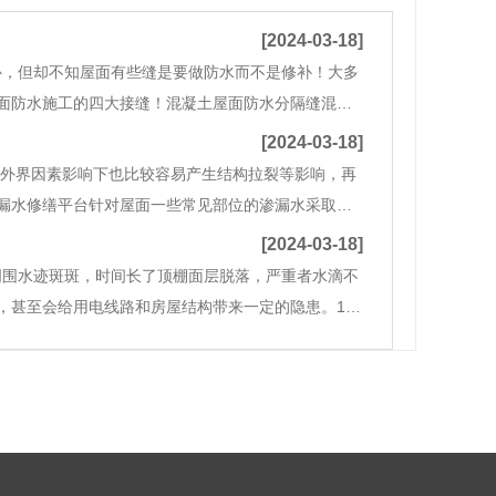
[2024-03-18]
补，但却不知屋面有些缝是要做防水而不是修补！大多
面防水施工的四大接缝！混凝土屋面防水分隔缝混凝
、抗震缝和分隔缝。伸缩缝的结构特点是埋设在基层
[2024-03-18]
外界因素影响下也比较容易产生结构拉裂等影响，再
漏水修缮平台针对屋面一些常见部位的渗漏水采取了
维修1、去除原有结构层上的装饰层，直至结构层（楼
[2024-03-18]
周围水迹斑斑，时间长了顶棚面层脱落，严重者水滴不
，甚至会给用电线路和房屋结构带来一定的隐患。1
管道要求不明确等。1.2施工问题不按设计文件或施工规范