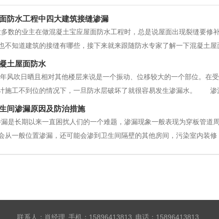
面防水工程中四大建筑接缝渗漏
大多数的业主在做混凝土宝应屋面防水工程时，总是说屋面出现裂缝要修
也不知道建筑的接缝有哪些，接下来就来跟随防水专家了解一下混凝土屋
施工分隔缝一、建筑屋面接缝分类和特点建筑接缝可分为伸缩缝、沉降缝
凝土屋面防水
变化的影响很小，基层以上的上部结
年风吹日晒且相对其他楼层来说是一个振动、位移较大的一个部位。在受
计施工不到位的情况下，一旦防水层破坏了就很容易发生渗漏水。 渗
措施，解决屋面常见的渗漏水问题。一起来学习吧！处理方法一：板顶上
生间渗漏原因及防治措施
漏的管
渗漏是长期以来一直困扰人们的一个难题，渗漏现象一般表现为穿板管道
会从一般位置渗漏，还可能会渗到卫生间隔壁的其他房间，污染室内装修
的原因1.1 设计问题(1)卫生间地面及四周没有采取防水措施。(2)穿板
减料，粗制滥造
联系人：肖经理 手机：15896413813 电话：15896413813