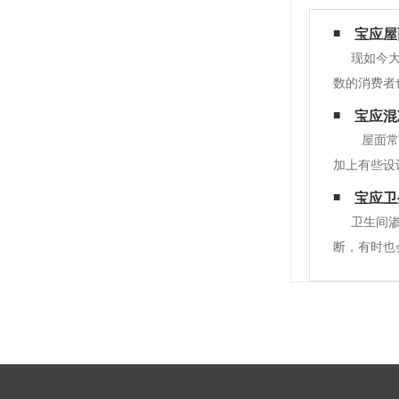
宝应屋
现如今
数的消费者
土屋面防水
宝应混
以下受温度
屋面常
加上有些设
不同的处理
宝应卫
板）。在渗
卫生间
断，有时也
卫生间漏水
要求，偷工