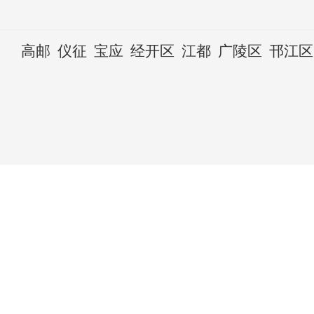
高邮
仪征
宝应
经开区
江都
广陵区
邗江区