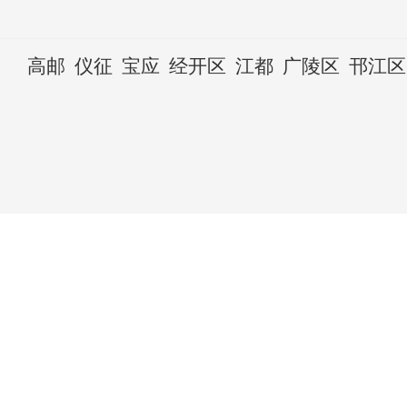
高邮
仪征
宝应
经开区
江都
广陵区
邗江区