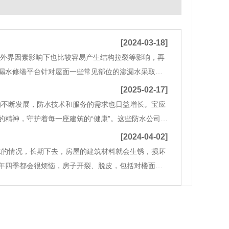
[2024-03-18]
外界因素影响下也比较容易产生结构拉裂等影响，再
漏水修缮平台针对屋面一些常见部位的渗漏水采取了
维修1、去除原有结构层上的装饰层，直至结构层（楼
[2025-02-17]
的不断发展，防水技术和服务的需求也日益增长。宝应
精神，守护着每一座建筑的“健康”。这些防水公司通
能够根据建筑物的不同结构和用途，量身定制最合适
[2024-04-02]
水的情况，长期下去，房屋的建筑材料就会生锈，损坏
年四季都会很烦恼，房子开裂、脱皮，包括对楼面整
动的“补漏族”开始活跃起来，一旦发现建筑物有裂痕或