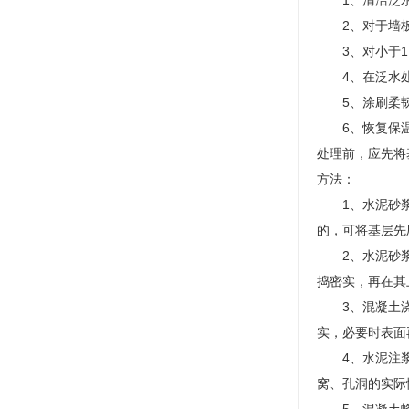
1、清洁泛水
2、对于墙板交
3、对小于1.
4、在泛水处施
5、涂刷柔韧型
6、恢复保温
处理前，应先将
方法：
1、水泥砂浆抹
的，可将基层先
2、水泥砂浆捻
捣密实，再在其上
3、混凝土浇注
实，必要时表面再
4、水泥注浆法
窝、孔洞的实际