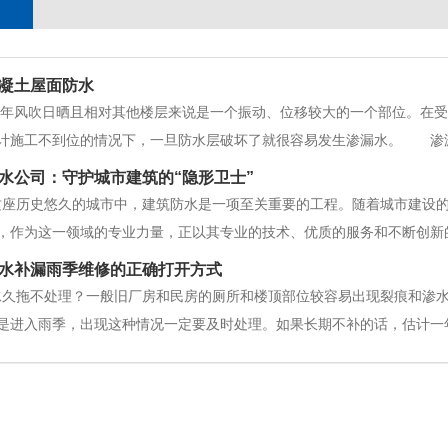
凝土屋面防水
年风吹日晒且相对其他楼层来说是一个振动、位移较大的一个部位。在受
计施工不到位的情况下，一旦防水层破坏了就很容易发生渗漏水。 渗
措施，解决屋面常见的渗漏水问题。一起来学习吧！处理方法一：板顶上
水公司：守护城市建筑的“隐形卫士”
漏的管
这座历史悠久的城市中，建筑防水是一项至关重要的工程。随着城市建设
，作为这一领域的专业力量，正以其专业的技术、优质的服务和不断创新的
经验丰富、技术精湛的团队。他们熟悉各种防水材料的性能和施工技巧，
水补漏雨季维修的正确打开方式
。从屋顶、墙面到地下室，无论
水久拖不处理？一般旧厂房和民房的厕所和楼顶部位较容易出现裂痕和渗
是进入雨季，出现这种情况一定要及时处理。如果长期不补的话，估计一
也比较大。图方便，贪便宜，找路边“补漏族”？进入雨季，大街上一些流
的，要请防水补漏维修公司处