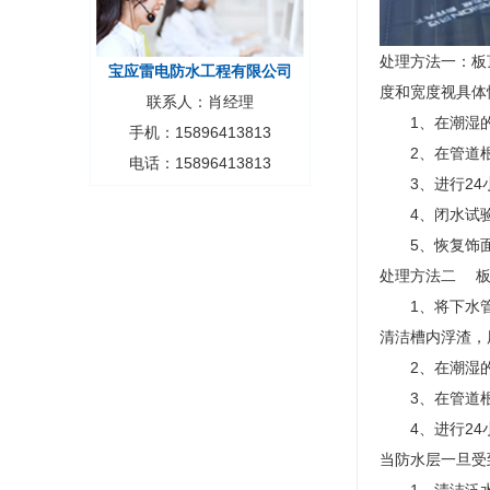
处理方法一：板
宝应雷电防水工程有限公司
度和宽度视具体
联系人：肖经理
1、在潮湿的条
手机：15896413813
2、在管道根部
电话：15896413813
3、进行24
4、闭水试验合
5、恢复饰面
处理方法二 板
1、将下水管旁
清洁槽内浮渣，
2、在潮湿的条
3、在管道根部
4、进行24
当防水层一旦受