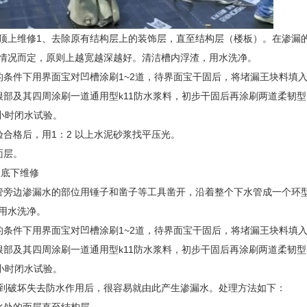
顶上维修1、去除原有结构层上的装饰层，直至结构层（楼板）。在渗漏
情况而定，原则上越宽越深越好。清洁槽内浮渣，用水洗净。
件下用界面宝对凹槽涂刷1~2道，待界面宝干固后，将堵漏王块料填
及其四周涂刷一道通用型k11防水浆料，初步干固后再涂刷两道柔韧型k
小时闭水试验。
格后，用1：2 以上水泥砂浆找平压光。
层。
底下维修
边渗漏水的部位用锤子和凿子等工具凿开，沿着整个下水管成一个环型
用水洗净。
件下用界面宝对凹槽涂刷1~2道，待界面宝干固后，将堵漏王块料填入
及其四周涂刷一道通用型k11防水浆料，初步干固后再涂刷两道柔韧型k
小时闭水试验。
到破坏失去防水作用后，很容易就由此产生渗漏水。处理方法如下：