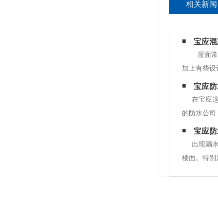
相关新闻
宝应混
屋面常
加上有些设
不同的处理
宝应防
板）。在渗
在宝应
的防水公司
常拥有一支
宝应防
的防水方案
出现漏
楼面。特别
体的危害性
雨天有漏水