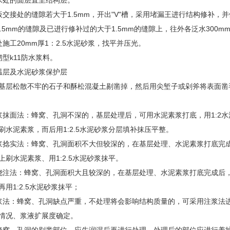
处的面层直至结构层。
接处的缝隙若大于1.5mm，开出"V"槽，采用堵漏王进行结构修补，
5mm的缝隙及已进行修补过的大于1.5mm的缝隙上，往外各泛水300
工20mm厚1：2.5水泥砂浆，找平并压光。
k11防水浆料。
层及水泥砂浆保护层
基层松散不牢的石子和酥松混凝土剔凿掉，然后用尖堑子或剁斧将表面凿
面法：蜂窝、孔洞不深的，基层处理后，可用水泥素浆打底，用1:2水
刷水泥素浆，而后用1:2.5水泥砂浆分层填补抹压平整。
实法：蜂窝、孔洞面积不大但较深的，在基层处理、水泥素浆打底完成后
刷水泥素浆、用1:2.5水泥砂浆抹平。
法：蜂窝、孔洞面积大且较深的，在基层处理、水泥素浆打底完成后，
用1:2.5水泥砂浆抹平；
：蜂窝、孔洞缺点严重，不处理将会影响结构质量的，可采用注浆法进
情况、浆液扩展度确定。