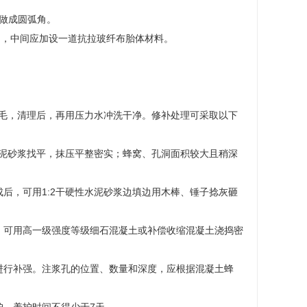
并做成圆弧角。
mm，中间应加设一道抗拉玻纤布胎体材料。
毛，清理后，再用压力水冲洗干净。修补处理可采取以下
泥砂浆找平，抹压平整密实；蜂窝、孔洞面积较大且稍深
，可用1:2干硬性水泥砂浆边填边用木棒、锤子捻灰砸
可用高一级强度等级细石混凝土或补偿收缩混凝土浇捣密
行补强。注浆孔的位置、数量和深度，应根据混凝土蜂