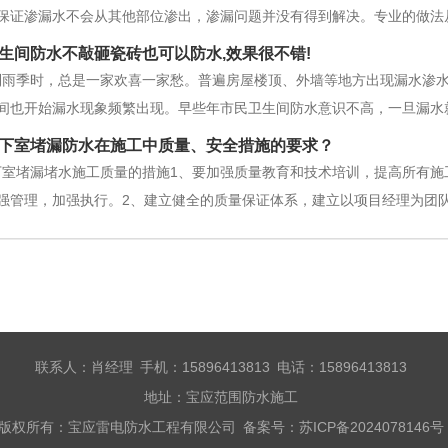
保证渗漏水不会从其他部位渗出，渗漏问题并没有得到解决。专业的做法
用与防水层相容的材料修补，以前没有用完的材料别用来修补渗漏防水层
生间防水不敲砸瓷砖也可以防水,效果很不错!
到雨季时，总是一家欢喜一家愁。普遍房屋楼顶、外墙等地方出现漏水渗
间也开始漏水现象频繁出现。早些年市民卫生间防水意识不高，一旦漏水
一些防水企业通过研发实践等一些列科学的试验，研制生产了一批又一批
下室堵漏防水在施工中质量、安全措施的要求？
来越豪华，而免撬砸瓷砖的防水工艺
下室堵漏堵水施工质量的措施1、要加强质量教育和技术培训，提高所有施
强管理，加强执行。2、建立健全的质量保证体系，建立以项目经理为团
，实现优质工人有资格、人人负责。3、建立质量信息管理系统和种子文
规格进行自检，经过合格移交给
联系人：肖经理 手机：15896413813 电话：15896413813
地址：宝应范围防水施工
版权所有：宝应雷电防水工程有限公司 备案号：
苏ICP备2024078146号