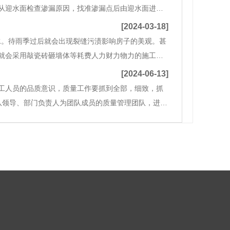
从迎水面检查渗漏原因，找准渗漏点后由迎水面进行
。修补层与原防水层不能很好结合，达不到防水整体
[2024-03-18]
水。待雨季过后就会出现裂缝污渍影响房子的美观。甚
就会采用敲瓷砖砸墙体等耗费人力财力物力的施工工
宝应免砸瓷砖防水材料。与此同时广大业主们的房子
[2024-06-13]
工人员的品质意识，质量工作要抓到全部，细致，抓
队领导、部门负责人为团队成员的质量管理团队，进行
件反馈制度。每个工序完成后，操作人员首先按照质量