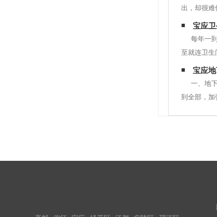
出，却很难
翻修。 使
宝应卫
性要求
每年一
至就连卫生
艺。近些年
宝应地
装饰装修越
一、地
到全部，加
明确的分工
标准、技术