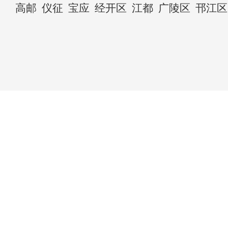
高邮
仪征
宝应
经开区
江都
广陵区
邗江区