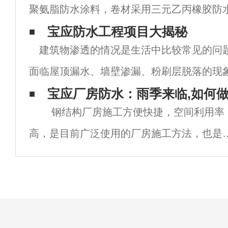
聚氨脂防水涂料，卷材采用三元乙丙橡胶防水
室防水施工㎜厚。1.宝应地下室防水工程的
宝应防水工程项目大揭秘
建筑物渗透的情况是生活中比较常见的问
地基及结构验收合格后施工。2. 宝应地下室
面临屋顶漏水、墙壁渗漏、粉刷层脱落的现
渗漏的地方会潮湿导致发霉变味，墙面还会
宝应厂房防水：雨季来临,如何
钢结构厂房施工方便快捷，空间利用率
落。这严重影响了我们的生活。 &nb
高，是目前广泛使用的厂房施工方法，也是
多企业必选的厂房类型。但钢结构厂房也需
注意，金属屋顶容易漏水。通常在夏季雨季
屋顶上的许多地方都